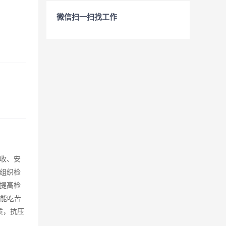
微信扫一扫找工作
收、安
、组织检
提高检
心能吃苦
质，抗压